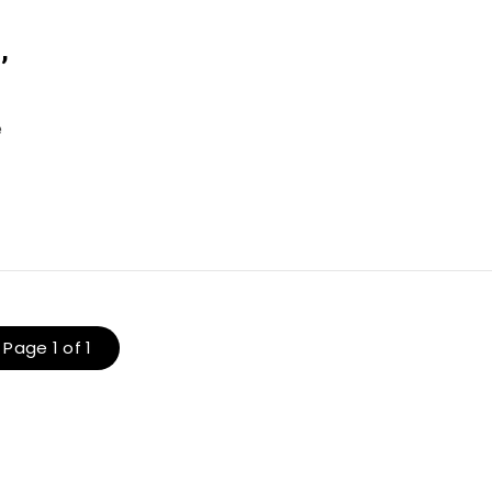
,
e
Page 1 of 1