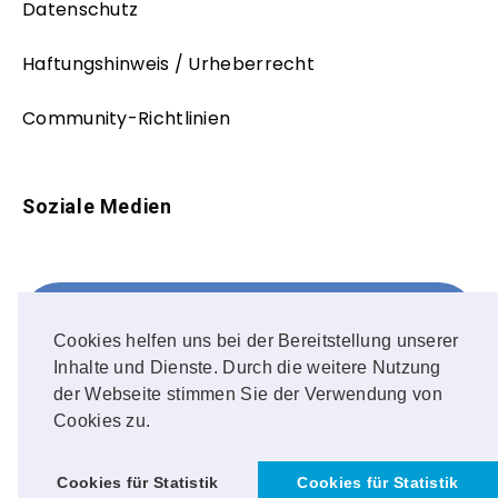
Datenschutz
Haftungshinweis / Urheberrecht
Community-Richtlinien
Soziale Medien
Facebook
FOLLOW ME!
Cookies helfen uns bei der Bereitstellung unserer
Inhalte und Dienste. Durch die weitere Nutzung
Instagram
der Webseite stimmen Sie der Verwendung von
Cookies zu.
OUR PHOTOS!
Cookies für Statistik
Cookies für Statistik