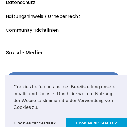
Datenschutz
Haftungshinweis / Urheberrecht
Community-Richtlinien
Soziale Medien
Facebook
FOLLOW ME!
Cookies helfen uns bei der Bereitstellung unserer
Inhalte und Dienste. Durch die weitere Nutzung
Instagram
der Webseite stimmen Sie der Verwendung von
Cookies zu.
OUR PHOTOS!
Cookies für Statistik
Cookies für Statistik