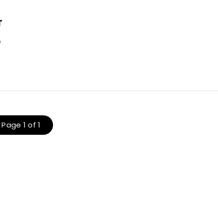
r
e
Page 1 of 1