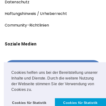
Datenschutz
Haftungshinweis / Urheberrecht
Community-Richtlinien
Soziale Medien
Facebook
FOLLOW ME!
Cookies helfen uns bei der Bereitstellung unserer
Inhalte und Dienste. Durch die weitere Nutzung
Instagram
der Webseite stimmen Sie der Verwendung von
Cookies zu.
OUR PHOTOS!
Cookies für Statistik
Cookies für Statistik