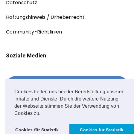
Datenschutz
Haftungshinweis / Urheberrecht
Community-Richtlinien
Soziale Medien
Facebook
FOLLOW ME!
Cookies helfen uns bei der Bereitstellung unserer
Inhalte und Dienste. Durch die weitere Nutzung
Instagram
der Webseite stimmen Sie der Verwendung von
Cookies zu.
OUR PHOTOS!
Cookies für Statistik
Cookies für Statistik