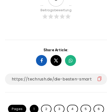
Beitragsbewertung
Share Article:
Pages
1
2
3
4
5
6