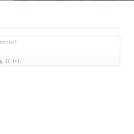
{}
[+]