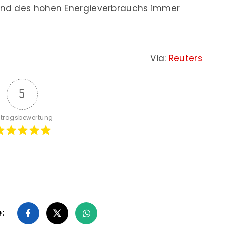
und des hohen Energieverbrauchs immer
Via:
Reuters
5
itragsbewertung
e: