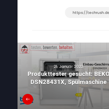
21. Januar 2022
Produkttester gesucht: BEK
DSN28431X, Spülmaschine