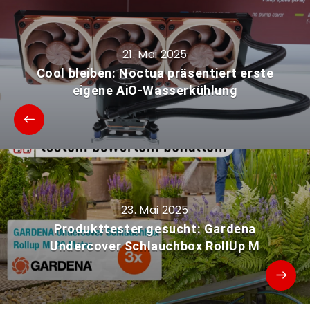
21. Mai 2025
Cool bleiben: Noctua präsentiert erste
eigene AiO-Wasserkühlung
23. Mai 2025
Produkttester gesucht: Gardena
Undercover Schlauchbox RollUp M