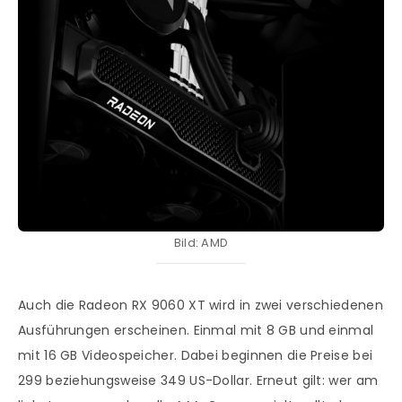
Bild: AMD
Auch die Radeon RX 9060 XT wird in zwei verschiedenen
Ausführungen erscheinen. Einmal mit 8 GB und einmal
mit 16 GB Videospeicher. Dabei beginnen die Preise bei
299 beziehungsweise 349 US-Dollar. Erneut gilt: wer am