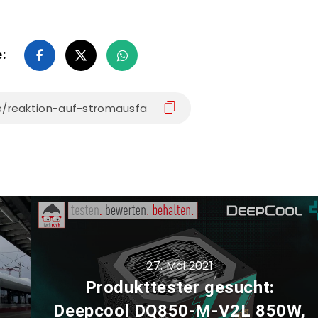
e:
27. Mai 2021
t
Produkttester gesucht:
Deepcool DQ850-M-V2L 850W,