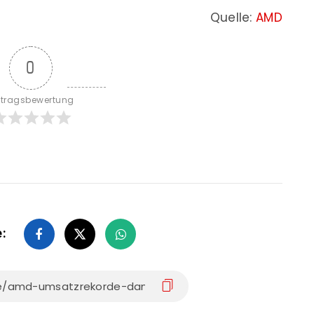
Quelle:
AMD
0
itragsbewertung
e: