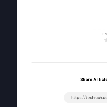
Be
Share Articl