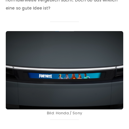
normalerweise vergeblich sucht. Doch ob das wirklich
eine so gute Idee ist?
Bild: Honda / Sony