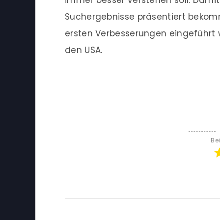
immer besser verstehen soll. Damit 
Suchergebnisse präsentiert bekomm
ersten Verbesserungen eingeführt w
den USA.
Be