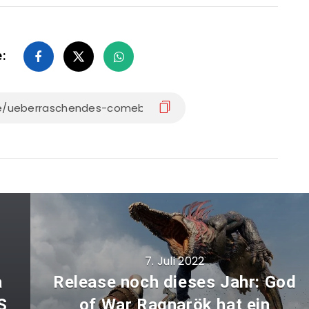
e:
7. Juli 2022
a
Release noch dieses Jahr: God
S
of War Ragnarök hat ein