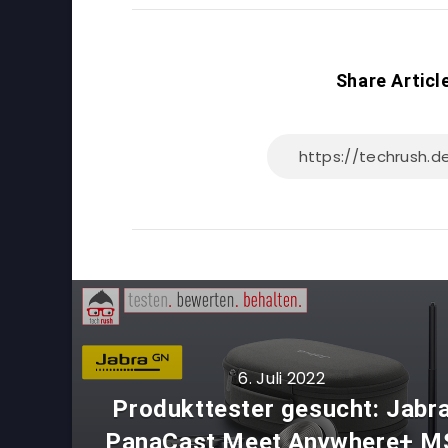
Share Articl
6. Juli 2022
Produkttester gesucht: Jabr
PanaCast Meet Anywhere+ M