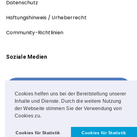
Datenschutz
Haftungshinweis / Urheberrecht
Community-Richtlinien
Soziale Medien
Facebook
FOLLOW ME!
Cookies helfen uns bei der Bereitstellung unserer
Inhalte und Dienste. Durch die weitere Nutzung
Instagram
der Webseite stimmen Sie der Verwendung von
Cookies zu.
OUR PHOTOS!
Cookies für Statistik
Cookies für Statistik