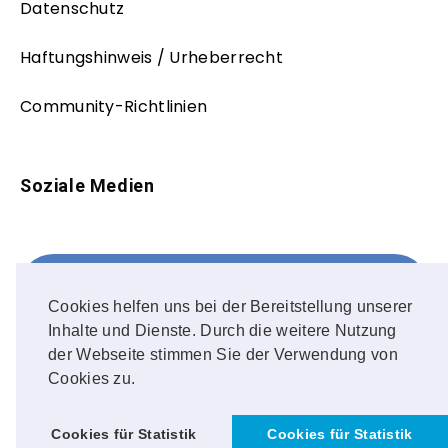
Datenschutz
Haftungshinweis / Urheberrecht
Community-Richtlinien
Soziale Medien
Facebook
FOLLOW ME!
Cookies helfen uns bei der Bereitstellung unserer
Inhalte und Dienste. Durch die weitere Nutzung
Instagram
der Webseite stimmen Sie der Verwendung von
Cookies zu.
OUR PHOTOS!
Cookies für Statistik
Cookies für Statistik