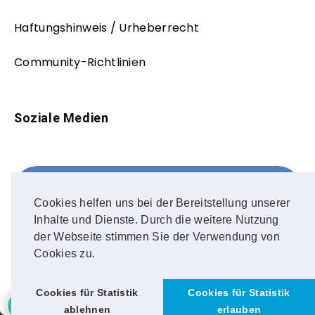
Haftungshinweis / Urheberrecht
Community-Richtlinien
Soziale Medien
Facebook
FOLLOW ME!
Cookies helfen uns bei der Bereitstellung unserer
Inhalte und Dienste. Durch die weitere Nutzung
Instagram
der Webseite stimmen Sie der Verwendung von
Cookies zu.
OUR PHOTOS!
Cookies für Statistik
Cookies für Statistik
ablehnen
erlauben