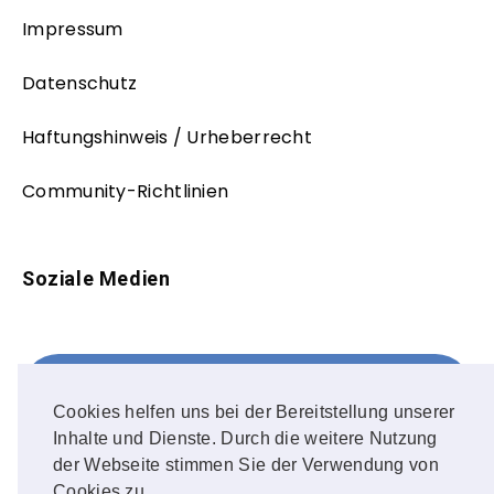
Impressum
Datenschutz
Haftungshinweis / Urheberrecht
Community-Richtlinien
Soziale Medien
Facebook
FOLLOW ME!
Cookies helfen uns bei der Bereitstellung unserer
Inhalte und Dienste. Durch die weitere Nutzung
Instagram
der Webseite stimmen Sie der Verwendung von
Cookies zu.
OUR PHOTOS!