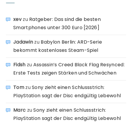
xev
zu
Ratgeber: Das sind die besten
Smartphones unter 300 Euro [2026]
Jadawin
zu
Babylon Berlin: ARD-Serie
bekommt kostenloses Steam-Spiel
Fidsh
zu
Assassin’s Creed Black Flag Resynced:
Erste Tests zeigen Stärken und Schwächen
Tom
zu
Sony zieht einen Schlussstrich:
PlayStation sagt der Disc endgültig Lebewohl
Marc
zu
Sony zieht einen Schlussstrich:
PlayStation sagt der Disc endgültig Lebewohl