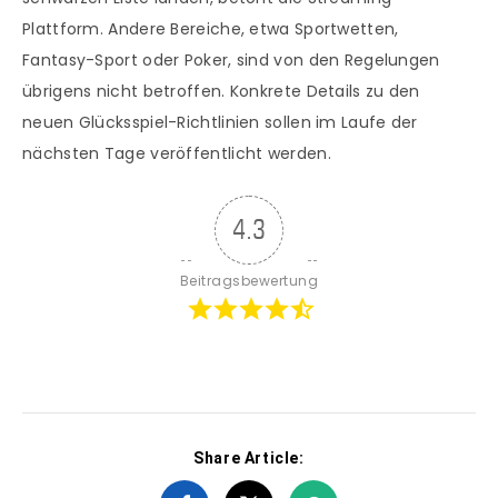
Plattform. Andere Bereiche, etwa Sportwetten,
Fantasy-Sport oder Poker, sind von den Regelungen
übrigens nicht betroffen. Konkrete Details zu den
neuen Glücksspiel-Richtlinien sollen im Laufe der
nächsten Tage veröffentlicht werden.
4.3
Beitragsbewertung
Share Article: