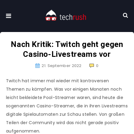
Nach Kritik: Twitch geht gegen
Casino-Livestreams vor
21. September 2022
0
Twitch hat immer mal wieder mit kontroversen
Themen zu kämpfen. Was vor einigen Monaten noch
leicht bekleidete Pool-Streamer waren, sind heute die
sogenannten Casino-Streamer, die in ihren Livestreams
digitale Spielautomaten zur Schau stellen. Von großen
Teilen der Community wird das nicht gerade positiv
aufgenommen.