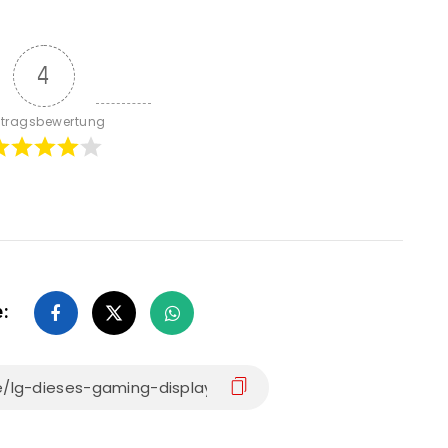
4
itragsbewertung
e: