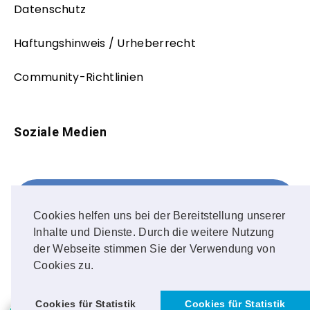
Datenschutz
Haftungshinweis / Urheberrecht
Community-Richtlinien
Soziale Medien
Facebook
FOLLOW ME!
Cookies helfen uns bei der Bereitstellung unserer
Inhalte und Dienste. Durch die weitere Nutzung
Instagram
der Webseite stimmen Sie der Verwendung von
Cookies zu.
OUR PHOTOS!
Cookies für Statistik
Cookies für Statistik