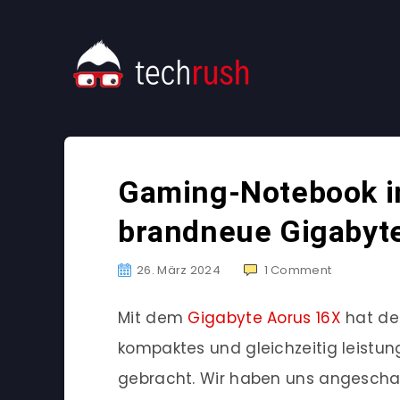
Gaming-Notebook i
brandneue Gigabyt
26. März 2024
1
Comment
Mit dem
Gigabyte Aorus 16X
hat der
kompaktes und gleichzeitig leistu
gebracht. Wir haben uns angeschaut