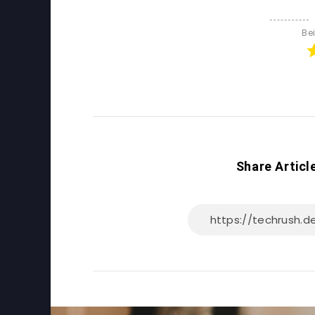
Be
Share Articl