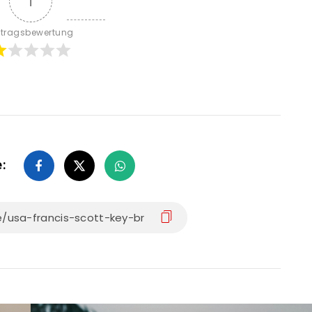
1
itragsbewertung
e: