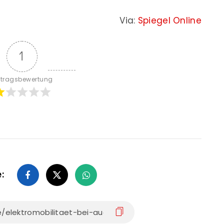
Via:
Spiegel Online
1
itragsbewertung
e: