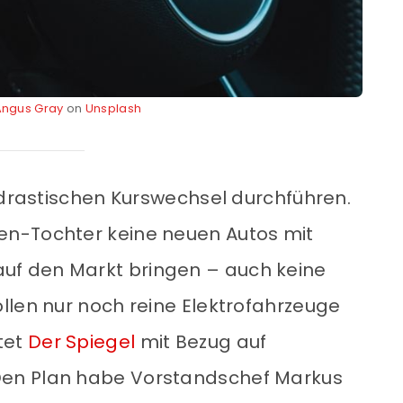
Angus Gray
on
Unsplash
n drastischen Kurswechsel durchführen.
n-Tochter keine neuen Autos mit
f den Markt bringen – auch keine
llen nur noch reine Elektrofahrzeuge
tet
Der Spiegel
mit Bezug auf
en Plan habe Vorstandschef Markus