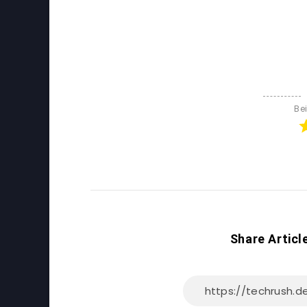
Be
Share Articl