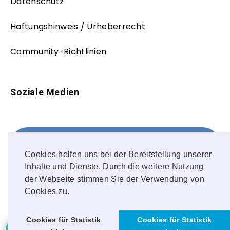
Datenschutz
Haftungshinweis / Urheberrecht
Community-Richtlinien
Soziale Medien
Facebook
FOLLOW ME!
Cookies helfen uns bei der Bereitstellung unserer
Inhalte und Dienste. Durch die weitere Nutzung
Instagram
der Webseite stimmen Sie der Verwendung von
Cookies zu.
OUR PHOTOS!
Cookies für Statistik
Cookies für Statistik