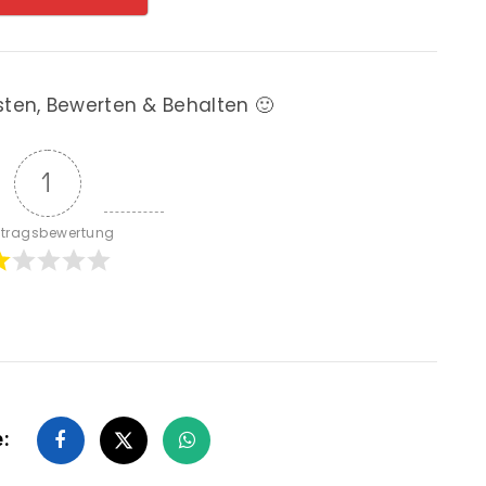
sten, Bewerten & Behalten 🙂
1
itragsbewertung
e: