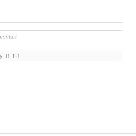
{}
[+]