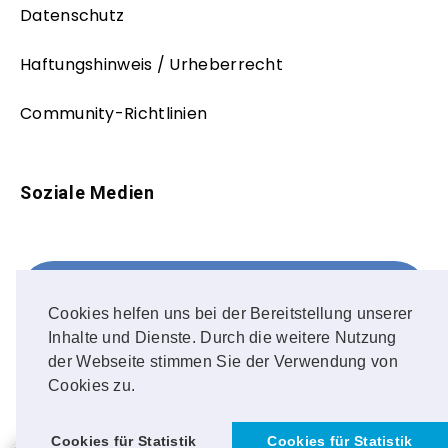
Datenschutz
Haftungshinweis / Urheberrecht
Community-Richtlinien
Soziale Medien
Facebook
FOLLOW ME!
Cookies helfen uns bei der Bereitstellung unserer
Inhalte und Dienste. Durch die weitere Nutzung
Instagram
der Webseite stimmen Sie der Verwendung von
Cookies zu.
OUR PHOTOS!
Cookies für Statistik
Cookies für Statistik