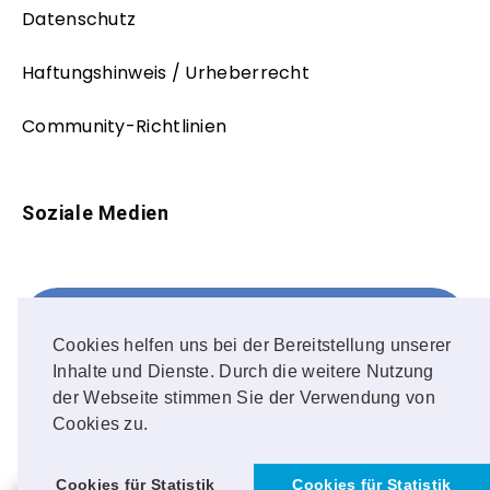
Datenschutz
Haftungshinweis / Urheberrecht
Community-Richtlinien
Soziale Medien
Facebook
FOLLOW ME!
Cookies helfen uns bei der Bereitstellung unserer
Inhalte und Dienste. Durch die weitere Nutzung
Instagram
der Webseite stimmen Sie der Verwendung von
Cookies zu.
OUR PHOTOS!
Cookies für Statistik
Cookies für Statistik