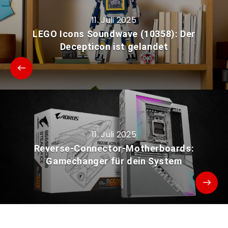
11. Juli 2025
LEGO Icons Soundwave (10358): Der
Decepticon ist gelandet
11. Juli 2025
Reverse-Connector-Motherboards:
Gamechanger für dein System