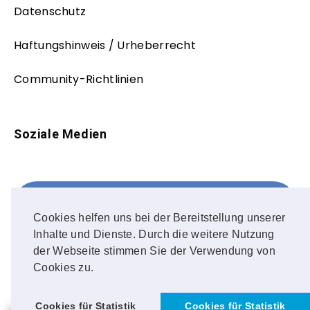
Datenschutz
Haftungshinweis / Urheberrecht
Community-Richtlinien
Soziale Medien
Facebook
FOLLOW ME!
Cookies helfen uns bei der Bereitstellung unserer
Inhalte und Dienste. Durch die weitere Nutzung
Instagram
der Webseite stimmen Sie der Verwendung von
Cookies zu.
OUR PHOTOS!
Cookies für Statistik
Cookies für Statistik