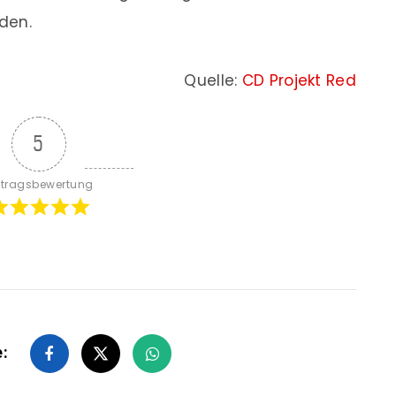
den.
Quelle:
CD Projekt Red
5
itragsbewertung
e: