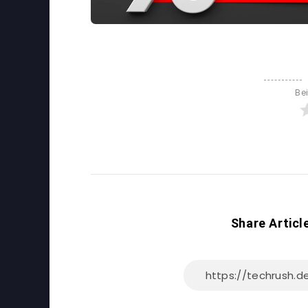
Be
Share Articl