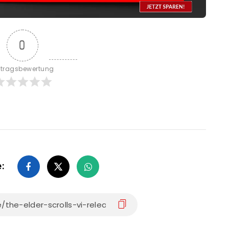
0
itragsbewertung
e: