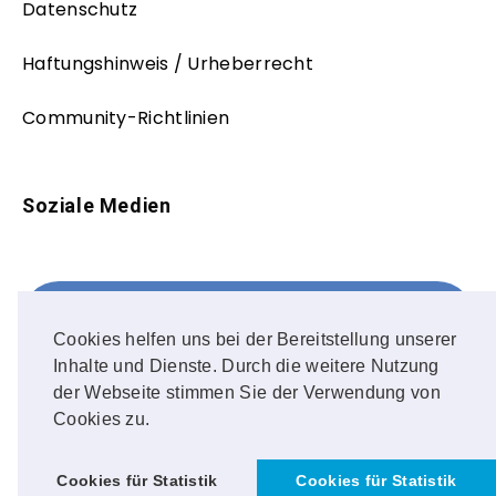
Datenschutz
Haftungshinweis / Urheberrecht
Community-Richtlinien
Soziale Medien
Facebook
FOLLOW ME!
Cookies helfen uns bei der Bereitstellung unserer
Inhalte und Dienste. Durch die weitere Nutzung
Instagram
der Webseite stimmen Sie der Verwendung von
Cookies zu.
OUR PHOTOS!
Cookies für Statistik
Cookies für Statistik