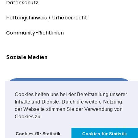
Datenschutz
Haftungshinweis / Urheberrecht
Community-Richtlinien
Soziale Medien
Facebook
FOLLOW ME!
Cookies helfen uns bei der Bereitstellung unserer
Inhalte und Dienste. Durch die weitere Nutzung
Instagram
der Webseite stimmen Sie der Verwendung von
Cookies zu.
OUR PHOTOS!
Cookies für Statistik
Cookies für Statistik