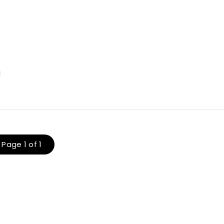
b
g
Page 1 of 1