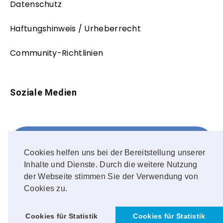
Datenschutz
Haftungshinweis / Urheberrecht
Community-Richtlinien
Soziale Medien
Facebook
FOLLOW ME!
Cookies helfen uns bei der Bereitstellung unserer
Inhalte und Dienste. Durch die weitere Nutzung
Instagram
der Webseite stimmen Sie der Verwendung von
Cookies zu.
OUR PHOTOS!
Cookies für Statistik
Cookies für Statistik