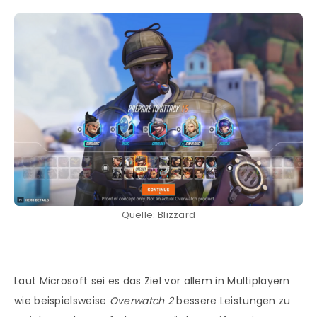
Quelle: Blizzard
Laut Microsoft sei es das Ziel vor allem in Multiplayern
wie beispielsweise
Overwatch 2
bessere Leistungen zu