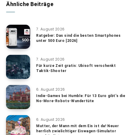
Ähnliche Beiträge
7. August 2026
Ratgeber: Das sind die besten Smartphones
unter 500 Euro [2026]
7. August 2026
Für kurze Zeit gratis: Ubisoft verschenkt
Taktik-Shooter
6. August 2026
Indie-Games bei Humble: Für 13 Euro gibt’s die
No-More-Robots-Wundertüte
6. August 2026
Mutter, der Mann mit dem Eis ist da! Neuer
herrlich zwielichtiger Eiswagen-Simulator