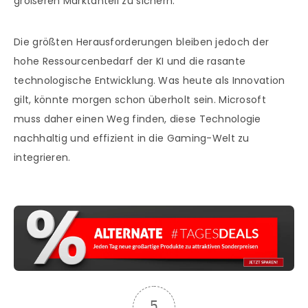
größeren Marktanteil zu sichern.
Die größten Herausforderungen bleiben jedoch der
hohe Ressourcenbedarf der KI und die rasante
technologische Entwicklung. Was heute als Innovation
gilt, könnte morgen schon überholt sein. Microsoft
muss daher einen Weg finden, diese Technologie
nachhaltig und effizient in die Gaming-Welt zu
integrieren.
5