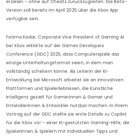
erzielen – ohne auf Cheats zurückzugreifen. Die Beta-
Version soll bereits im April 2025 über die Xbox App
verfügbar sein.
Fatima Kadar, Corporate Vice President of Gaming AI
bei Xbox erklärte auf der Games Developers
Conference (GDC) 2025, dass Computerspiele das
einzige Unterhaltungsformat seien, in dem man
vollständig scheitern könne. Als Leiterin der KI-
Entwicklung bei Microsoft arbeitet sie an innovativen
Plattformen und Spielerlebnissen, die Künstliche
Intelligenz gezielt für Gamerinnen & Gamer und
Entwicklerinnen & Entwickler nutzbar machen. In ihrem
Vortrag auf der GDC stellte sie erste Details zu Copilot
für die Xbox vor – einer KI-gestützten Gaming-Hilfe, die
Spielerinnen & Spielern mit individuellen Tipps und