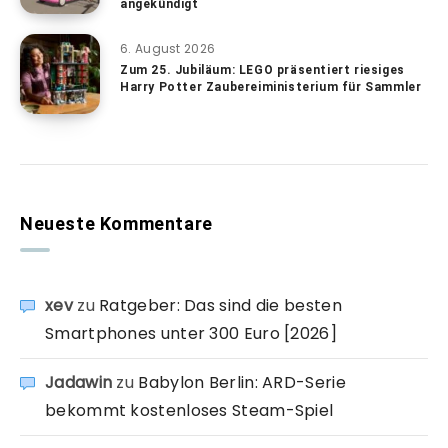
angekündigt
6. August 2026
Zum 25. Jubiläum: LEGO präsentiert riesiges
Harry Potter Zaubereiministerium für Sammler
Neueste Kommentare
xev
zu
Ratgeber: Das sind die besten
Smartphones unter 300 Euro [2026]
Jadawin
zu
Babylon Berlin: ARD-Serie
bekommt kostenloses Steam-Spiel