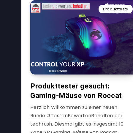
Produkttests
Produkttester gesucht:
Gaming-Mäuse von Roccat
Herzlich Willkommen zu einer neuen
Runde #TestenBewertenBehalten bei
techrush. Diesmal gibt es insgesamt 10
Kone XP Gaming-Mäuse von Roccat…