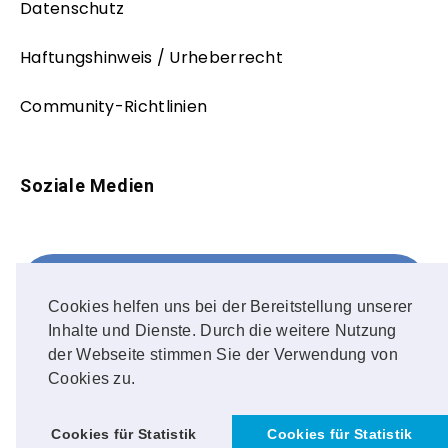
Datenschutz
Haftungshinweis / Urheberrecht
Community-Richtlinien
Soziale Medien
Facebook
FOLLOW ME!
Cookies helfen uns bei der Bereitstellung unserer
Inhalte und Dienste. Durch die weitere Nutzung
Instagram
der Webseite stimmen Sie der Verwendung von
Cookies zu.
OUR PHOTOS!
Cookies für Statistik
Cookies für Statistik