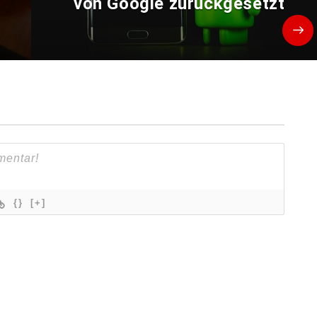
von Google zurückgesetzt
{}
[+]