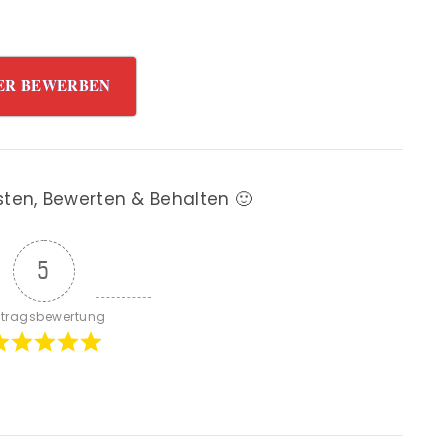
ER BEWERBEN
sten, Bewerten & Behalten 🙂
5
itragsbewertung