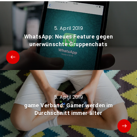
5. April 2019
WhatsApp: Neues Feature gegen
unerwünschte Gruppenchats
5. April 2019
game Verband: Gamer werden im
Durchschnitt immer älter