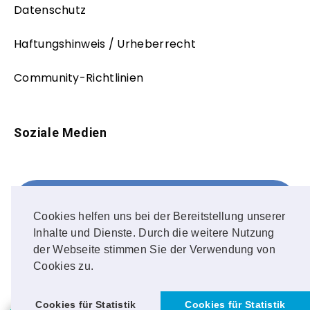
Datenschutz
Haftungshinweis / Urheberrecht
Community-Richtlinien
Soziale Medien
Facebook
FOLLOW ME!
Cookies helfen uns bei der Bereitstellung unserer
Inhalte und Dienste. Durch die weitere Nutzung
Instagram
der Webseite stimmen Sie der Verwendung von
Cookies zu.
OUR PHOTOS!
Cookies für Statistik
Cookies für Statistik