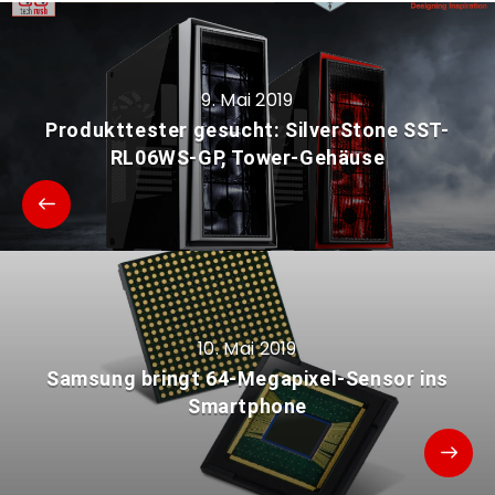
9. Mai 2019
Produkttester gesucht: SilverStone SST-
RL06WS-GP, Tower-Gehäuse
10. Mai 2019
Samsung bringt 64-Megapixel-Sensor ins
Smartphone