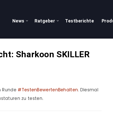
News
Ratgeber
Testberichte
Prod
cht: Sharkoon SKILLER
en Runde
#TestenBewertenBehalten
. Diesmal
staturen zu testen.