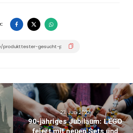
e:
23. Juni 2022
90-jähriges Jubiläum: LEGO
feiert mit neuen Sets und