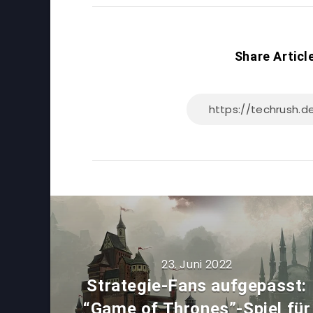
Share Articl
23. Juni 2022
Strategie-Fans aufgepasst:
“Game of Thrones”-Spiel für