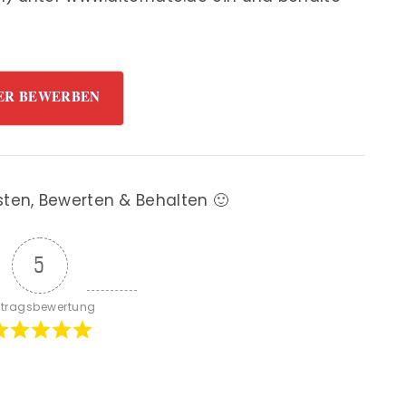
ER BEWERBEN
sten, Bewerten & Behalten 🙂
5
itragsbewertung