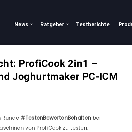
News
Ratgeber
Testberichte
Prod
ht: ProfiCook 2in1 –
nd Joghurtmaker PC-ICM
en Runde
#TestenBewertenBehalten
bei
maschinen von ProfiCook zu testen.