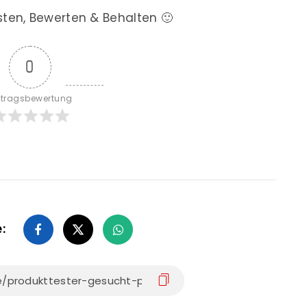
sten, Bewerten & Behalten 🙂
0
itragsbewertung
e: