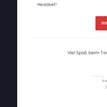
Headset!
HI
Viel Spaß beim Te
Be