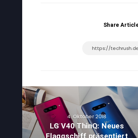
Share Articl
4. Oktober 2018
LG V40 ThinQ: Neues
Flaggschiff präsentiert