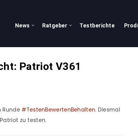
News
Ratgeber
Testberichte
Prod
ht: Patriot V361
en Runde
#TestenBewertenBehalten
. Diesmal
atriot zu testen.