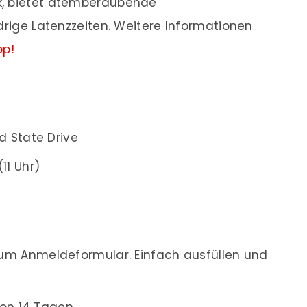
k, bietet atemberaubende
drige Latenzzeiten. Weitere Informationen
op!
d State Drive
(11 Uhr)
m Anmeldeformular. Einfach ausfüllen und
on 14 Tagen.