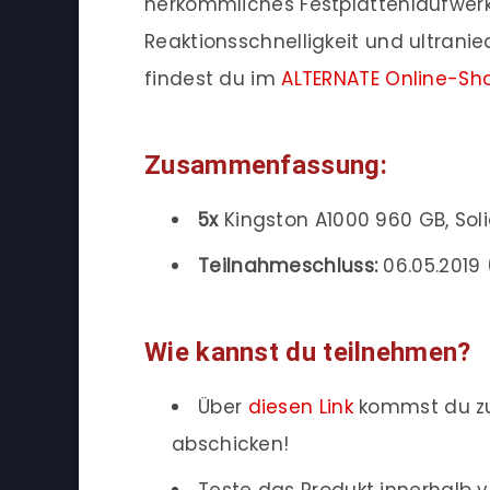
herkömmliches Festplattenlaufwer
Reaktionsschnelligkeit und ultranie
findest du im
ALTERNATE Online-Sh
Zusammenfassung:
5x
Kingston A1000 960 GB, Soli
Teilnahmeschluss:
06.05.2019 
Wie kannst du teilnehmen?
Über
diesen Link
kommst du zu
abschicken!
Teste das Produkt innerhalb v