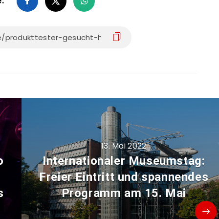
e:
13. Mai 2022
o
Internationaler Museumstag:
Freier Eintritt und spannendes
s
Programm am 15. Mai