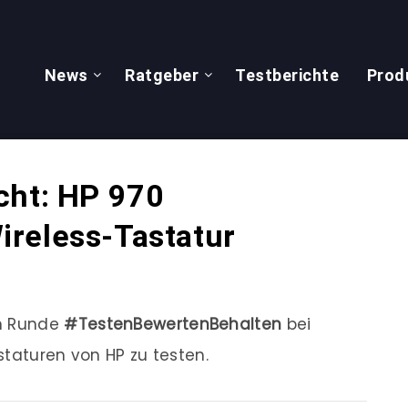
News
Ratgeber
Testberichte
Prod
cht: HP 970
reless-Tastatur
en Runde
#TestenBewertenBehalten
bei
staturen von HP zu testen.