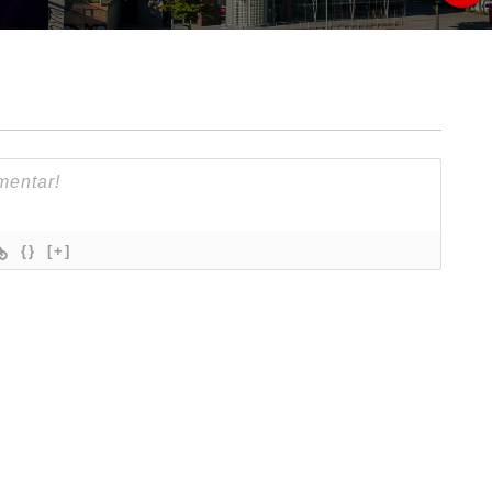
{}
[+]