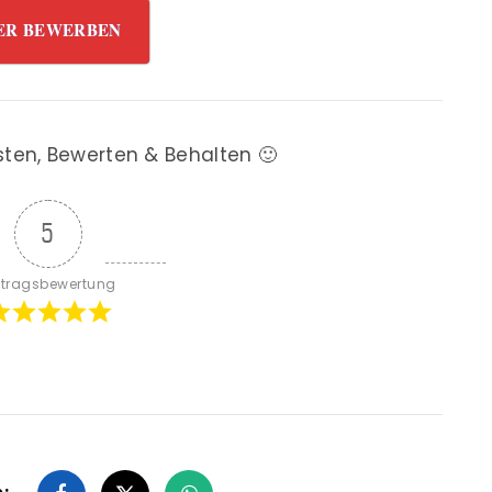
ER BEWERBEN
sten, Bewerten & Behalten 🙂
5
itragsbewertung