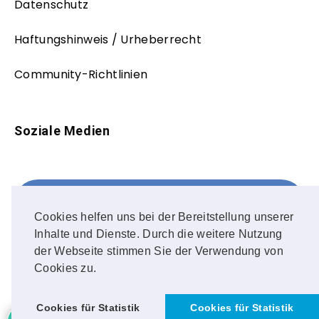
Datenschutz
Haftungshinweis / Urheberrecht
Community-Richtlinien
Soziale Medien
Facebook
FOLLOW ME!
Cookies helfen uns bei der Bereitstellung unserer
Inhalte und Dienste. Durch die weitere Nutzung
Instagram
der Webseite stimmen Sie der Verwendung von
Cookies zu.
OUR PHOTOS!
Cookies für Statistik
Cookies für Statistik